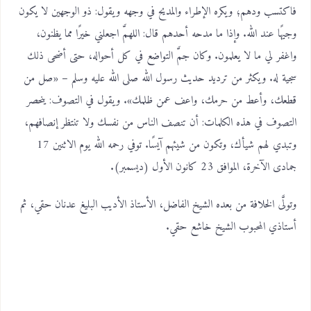
فاكتسب ودهم؛ ويكره الإطراء والمديح في وجهه ويقول: ذو الوجهين لا يكون
وجيهًا عند الله. وإذا ما مدحه أحدهم قال: اللهمَّ اجعلني خيرًا مما يظنون،
واغفر لي ما لا يعلمون. وكان جمَّ التواضع في كل أحواله، حتى أضحى ذلك
سجية له. ويكثر من ترديد حديث رسول الله صلى الله عليه وسلم – «صل من
قطعك، وأعط من حرمك، واعف عمن ظلمك». ويقول في التصوف: ينحصر
التصوف في هذه الكلمات: أن تنصف الناس من نفسك ولا تنتظر إنصافهم،
وتبدي لهم شيأك، وتكون من شيئهم آيسًا. توفي رحمه الله يوم الاثنين 17
جمادى الآخرة، الموافق 23 كانون الأول (ديسمبر).
وتولَّى الخلافة من بعده الشيخ الفاضل، الأستاذ الأديب البليغ عدنان حقي، ثم
أستاذي المحبوب الشيخ خاشع حقي.