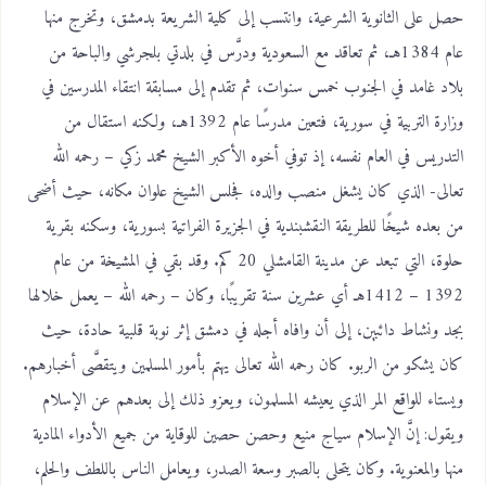
حصل على الثانوية الشرعية، وانتسب إلى كلية الشريعة بدمشق، وتخرج منها
عام 1384هـ، ثم تعاقد مع السعودية ودرَّس في بلدتي بلجرشي والباحة من
بلاد غامد في الجنوب خمس سنوات، ثم تقدم إلى مسابقة انتقاء المدرسين في
وزارة التربية في سورية، فتعين مدرسًا عام 1392هـ، ولكنه استقال من
التدريس في العام نفسه، إذ توفي أخوه الأكبر الشيخ محمد زكي – رحمه الله
تعالى- الذي كان يشغل منصب والده، فجلس الشيخ علوان مكانه، حيث أضحى
من بعده شيخًا للطريقة النقشبندية في الجزيرة الفراتية بسورية، وسكنه بقرية
حلوة، التي تبعد عن مدينة القامشلي 20 كم. وقد بقي في المشيخة من عام
1392 – 1412هـ أي عشرين سنة تقريبًا، وكان – رحمه الله – يعمل خلالها
بجد ونشاط دائبين، إلى أن وافاه أجله في دمشق إثر نوبة قلبية حادة، حيث
كان يشكو من الربو. كان رحمه الله تعالى يهتم بأمور المسلمين ويتقصَّى أخبارهم.
ويستاء للواقع المر الذي يعيشه المسلمون، ويعزو ذلك إلى بعدهم عن الإسلام
ويقول: إنَّ الإسلام سياج منيع وحصن حصين للوقاية من جميع الأدواء المادية
منها والمعنوية. وكان يتحلى بالصبر وسعة الصدر، ويعامل الناس باللطف والحلم،