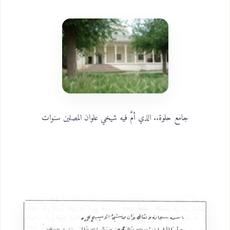
جامع حلوة.. الذي أمَّ فيه شيخي علوان المصلين سنوات