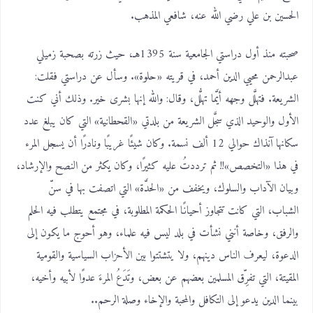
الحسين بن علي رضي الله عنه، شافعي المذهب.
صحبته منذ أول دراستي الجامعية سنة 1395هـ، حيث زرته بصحبة زميلي
عبدالرحمن محيي الدين أحمد، في قريته «حلوة». وسأل عن دراستي فقلت:
الشريعة. فتهلَّل وجهه أيَّما تهلُّل، وقال: والله إنها بشرى خير. وذلك أني كنت
الأول والوحيد الذي سجَّل الشريعة من بلدتي «القحطانية» التي كان يبلغ عدد
سكانها آنذاك حوالي 12 ألف نسمة. وكان شيئًا غريبًا ونادرًا أن يسجل المرء
في هذا «التخصص»!! ثم ترددتُ عليه كثيرًا، وكان يكثر من النصح والإرشاد،
وبيان الآداب والسلوك، ويخفف من «الحدَّة» التي اتصفت بها في سنّ
الشباب، التي كانت تتجاوز أحيانًا الحكمة المطلوبة، في مجتمع يتطلب فيه الحلم
والرفق، وخاصة أنني نشأت في بلد ليس فيه علماء، وهو أحوج ما يكون إلى
الدعوة، ليعرف الناس دينهم، ولا يتشتتوا بين الأحزاب السياسية والقومية
المقيتة، التي تفرِّق المسلمين بعضهم عن بعض، وتَدَعُ المرءَ عدوًا لأبيه وأخيه،
بينما الدين يدعو إلى التكافل والمحبة والإخاء وصلة الرحم..