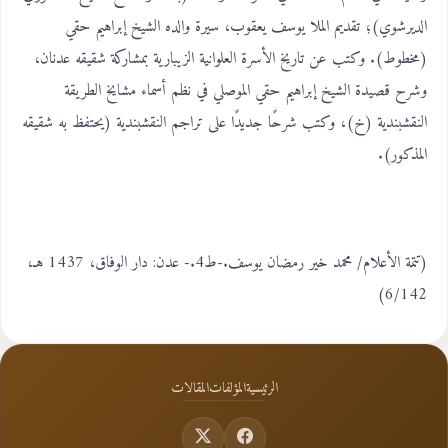
الديرشوي)؛ تقديم الملا يوسف يعقوب، سيرة والده الشيخ إبراهيم حقي
(مخطوط). وكتب عن تاريخ الأسرة العلوانية الزيبارية بمشاركة شقيقه عدنان،
وشرح قصيدة الشيخ إبراهيم حقي الموصلي في نظم أسماء مشايخ الطريقة
النقشبندية (خ)، وكتب شرحًا جديدًا على تراجم النقشبندية (يحتفظ به شقيقه
المذكور).
(تتمة الأعلام/ محمد خير رمضان يوسف.-ط4.- عدن: دار الوفاق، 1437 هـ،
6/142)
الرئيسية
المؤلفات
المقالات