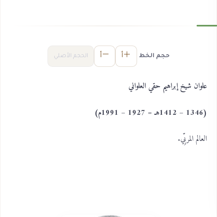
أ
أ
حجم الخط
الحجم الأصلي
علوان شيخ إبراهيم حقي العلواني
(1346 – 1412هـ = 1927 – 1991م)
العالم المربِّي.