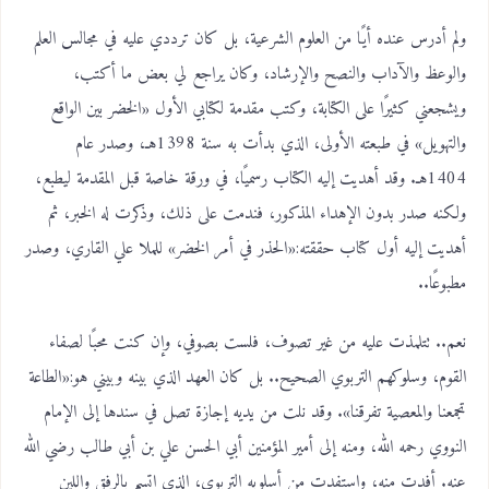
ولم أدرس عنده أيًا من العلوم الشرعية، بل كان ترددي عليه في مجالس العلم
والوعظ والآداب والنصح والإرشاد، وكان يراجع لي بعض ما أكتب،
ويشجعني كثيرًا على الكتابة، وكتب مقدمة لكتابي الأول «الخضر بين الواقع
والتهويل» في طبعته الأولى، الذي بدأت به سنة 1398هـ، وصدر عام
1404هـ. وقد أهديت إليه الكتاب رسميًا، في ورقة خاصة قبل المقدمة ليطبع،
ولكنه صدر بدون الإهداء المذكور، فندمت على ذلك، وذكرت له الخبر، ثم
أهديت إليه أول كتاب حققته:«الحذر في أمر الخضر» للملا علي القاري، وصدر
مطبوعًا..
نعم.. تتلمذت عليه من غير تصوف، فلست بصوفي، وإن كنت محبًا لصفاء
القوم، وسلوكهم التربوي الصحيح.. بل كان العهد الذي بينه وبيني هو:«الطاعة
تجمعنا والمعصية تفرقنا». وقد نلت من يديه إجازة تصل في سندها إلى الإمام
النووي رحمه الله، ومنه إلى أمير المؤمنين أبي الحسن علي بن أبي طالب رضي الله
عنه. أفدت منه، واستفدت من أسلوبه التربوي، الذي اتسم بالرفق واللين