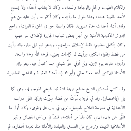
والكلام الطيب، والحلم والوجاهة والسداد.. وكان لا يغتاب أحدًا، ولا يسمح
لأحد بالغيبة عنده، وهذا طوال ما رأيته.. وكان أكثر ما رأيت عليه من همّ
وقلق أثناء أحداث حماة بسورية، فكان واسطة خير في الجزيرة الفراتية، يراجع
الدوائر الحكومية الأمنية من أجل بعض شباب الجزيرة لإطلاق سراحهم،
وكان يتكفل بعضهم، فقط لإطلاق سراحهم، ويدعو لهم ليل نهار. وقد رأيت
من فضله وتقواه الكثير. ورأيت له كرامات بعيني، فرحمه الله رحمة واسعة،
وأجزل مثوبته يوم الدين. ولن أوفي حقَّ شيخي مهما كتبتُ فيه. وهو والد
الأستاذ الدكتور أحمد معاذ حقي (أبو محمد)، أستاذ العقيدة والمذاهب المعاصرة.
وقد كتب أستاذي الشيخ خاشع ترجمة لشقيقه، شيخي المترجم له، وهي كما
يلي (باختصار): ولد في قرية باسْرَتْ من قضاء سِيْرْت بتركيا. تلقى دراسته
الابتدائية في مدرسة الفلاح بالموصل. تربى في بيت علم وتقوى، وكان أول ما
تلقَّى عن والده الذي كان علمًا من أعلامه، فنشأ في رياض الفضائل والقيم
الأخلاقية النبيلة، وترعرع على الصدق والعبادة والأمانة منذ نعومة أظفاره، ثم