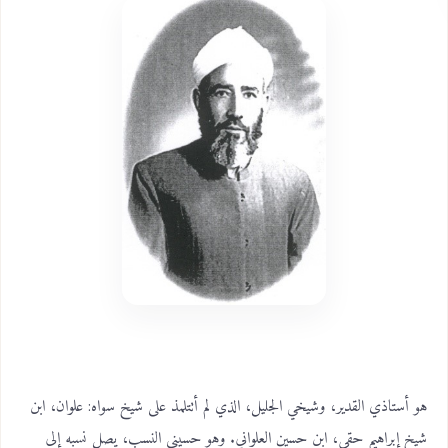
هو أستاذي القدير، وشيخي الجليل، الذي لم أتتلمذ على شيخ سواه: علوان، ابن
شيخ إبراهيم حقي، ابن حسين العلواني. وهو حسيني النسب، يصل نسبه إلى