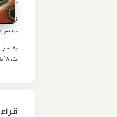
وخاف وخش
فيها تذكير
وليطعموا 
وقد سبق لل
هذه الأحاد
قراءة