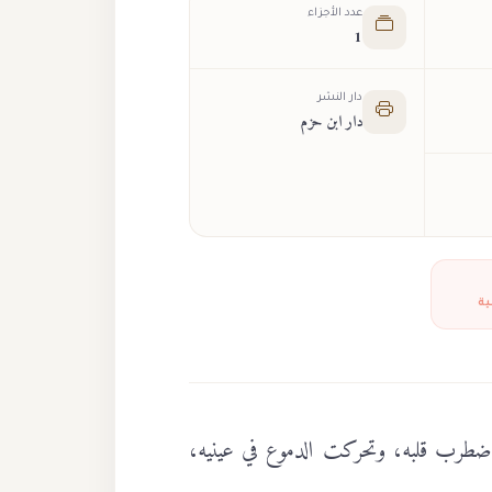
عدد الأجزاء
1
دار النشر
دار ابن حزم
ية
م اضطرب قلبه، وتحركت الدموع في عينيه،