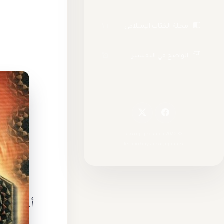
مجلة الكتاب الإسلامي
(رابط خارجي يفتح في نافذة جديدة)
الواضح في التفسير
(رابط خارجي يفتح في نافذة جديدة)
© 2026 محمد خير يوسف
تصميم وبرمجة: Techno Guys
أحاديث طيب