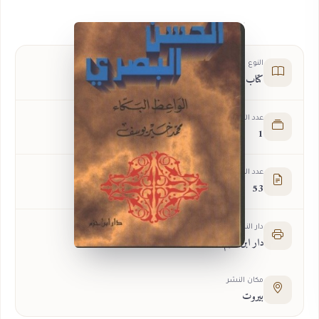
النوع
كتاب
عدد الأجزاء
1
عدد الصفحات
53
دار النشر
دار ابن حزم
مكان النشر
بيروت