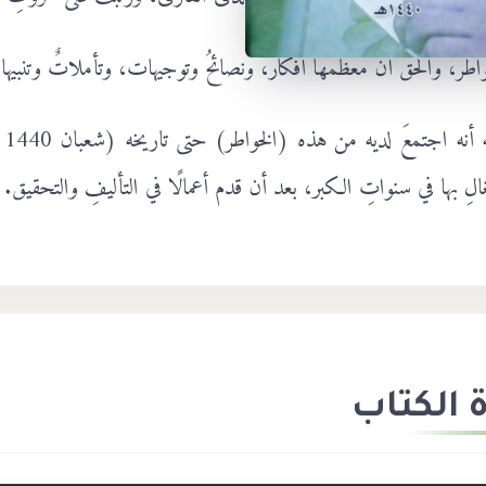
اطر، والحقُّ أن معظمها أفكار، ونصائحُ وتوجيهات، وتأملاتٌ وتنبيه
الِ بها في سنواتِ الكبر، بعد أن قدم أعمالًا في التأليفِ والتحقيق.
 الكتاب