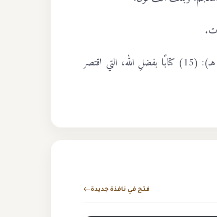
ات.
وذكر مؤلفه أنه اجتمعَ لديه من هذه (الخواطر) حتى تاريخه (شعبان 1440 هـ): (15) كتابًا بفضلِ الله، التي اقتصر
فتح في نافذة جديدة