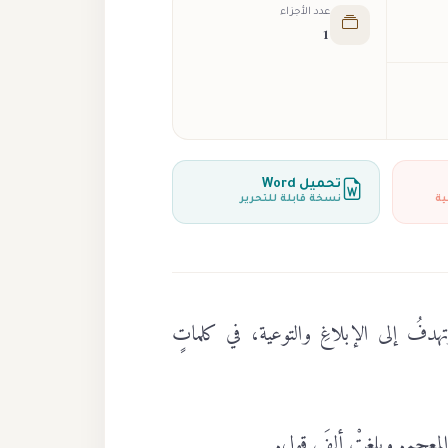
عدد الأجزاء
1
تحميل Word
ية
نسخة قابلة للتحرير
هدفُ إلى الإبلاغِ والتوعية، في كلماتٍ
معجم. وبلغتْ ألفَ قول.