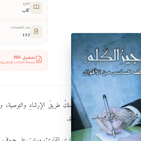
النوع
كتاب
عدد الصفحات
152
تحميل PDF
نسخة الكتاب الإلكترون
زة، تنبئُ عن معانيَ كريمة، تسلكُ طريقَ الإرشادِ والتوصية، وت
ٍ سهلٍ جميل، في عالمِ الدينِ والحياة.
 تحت رؤوسِ موضوعاتٍ معروفةٍ لدى القارئ، ورتبت على حروفِ ال