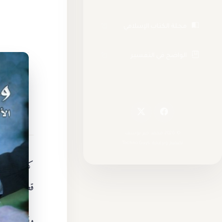
مجلة الكتاب الإسلامي
(رابط خارجي يفتح في نافذة جديدة)
الواضح في التفسير
(رابط خارجي يفتح في نافذة جديدة)
© 2026 محمد خير يوسف
تصميم وبرمجة: Techno Guys
كلماتٌ موج
قصيرة، ونثر
وقد جُمعت