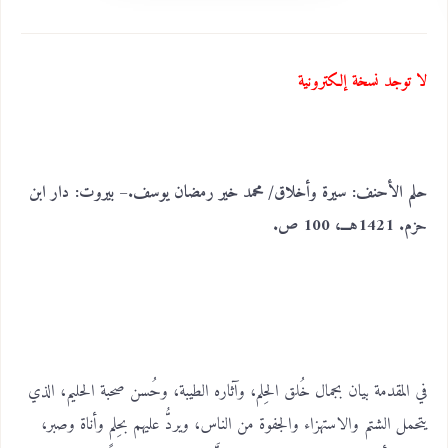
لا توجد نسخة إلكترونية
حلم الأحنف: سيرة وأخلاق/ محمد خير رمضان يوسف.– بيروت: دار ابن
حزم. 1421هـــ، 100 ص.
في المقدمة بيان بجمال خُلق الحِلم، وآثاره الطيبة، وحُسن صحبة الحليم، الذي
يتحمل الشتم والاستهزاء والجفوة من الناس، ويردُّ عليهم بحِلم وأناة وصبر،