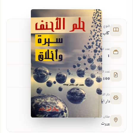
النوع
كتاب
عدد الأجزاء
1
عدد الصفحات
100
دار النشر
دار ابن حزم
مكان النشر
بيروت