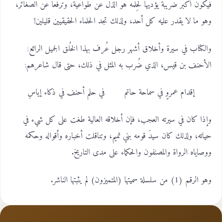
فيكون أكبر ضريبة يؤديها لحِلمه هو الذلَّ عن طواعية، وترفعًا عن الصغائر،
وهو ما لا يقدر عليه كل أحد، ولذلك تجد الحلماء الحقيقيين قليلين!
والكتاب في سيرة وأخلاق أشهر رجل عُرف بهذا الخُلق الجميل الرائع:
الأحنف بن قيس، الذي ضُرب به المثل في ذلك، حتى قال شاعرهم:
إقدام عمروٍ في سماحة حاتم في حلم أحنف في ذكاء إياسِ
وإذا كان في سيرته العجب، فإن أخلاقه العالية طغت على كل شيء في
حياته، ولذلك كان سيدَ قومه بني تميم، وتناقلت أخباره وأقواله وحكمه
ووصاياه الرواة والمصنفون والحكماء على مدى التاريخ.
وهو الرقم (1) من سلسلة سميتها (المتميزون) لم يثبتها الناشر.