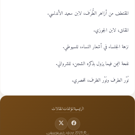
المقتطف من أزاهر الطُّرَف، لابن سعيد الأندلسي.
المقلق، لابن الجوزي.
نزهة الجلساء في أشعار النساء، للسيوطي.
نفحة اليمن فيما يزول بذكره الشجن، للشرواني.
نُوْر الطرف ونَوْر الظرف، للحصري.
الرئيسية
المؤلفات
المقالات
© 2026 محمد خير يوسف
تصميم وبرمجة: Techno Guys