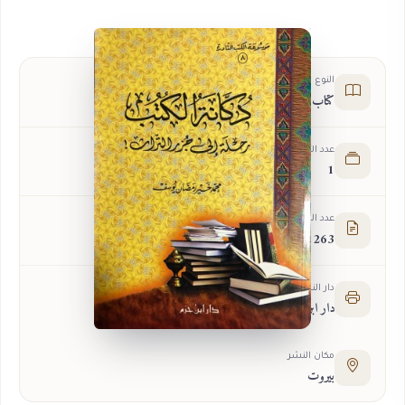
النوع
كتاب
عدد الأجزاء
1
عدد الصفحات
263
دار النشر
دار ابن حزم
مكان النشر
بيروت