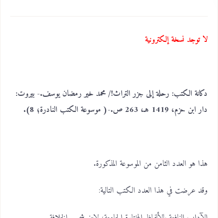
لا توجد نسخة إلكترونية
دكانة الكتب: رحلة إلى جزر التراث!/ محمد خير رمضان يوسف.- بيروت:
دار ابن حزم، 1419 هـ، 263 ص.-( موسوعة الكتب النادرة؛ 8).
هذا هو العدد الثامن من الموسوعة المذكورة.
وقد عرضت في هذا العدد الكتب التالية:
الآداب النافعة بالألفاظ المختارة الجامعة، لابن شمس الخلافة.