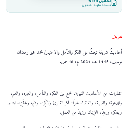
تحميل Word
نسخة قابلة للتحرير
تعريف
أحاديثُ شريفة تبعثُ على الفكر والتأمل والاعتبار/ محمد خير رمضان
يوسف، 1445 هـ، 2024 م، 46 ص.
مختارات من الأحاديث النبوية، تجمع بين الفكر، والتأمل، والعبرة، والعلم،
والدعوة، والتربية، والفائدة. تحرّكُ فكر القارئ وتذكِّره، وتنبِّهه وتحفِّزه، ليتدبر
ويتفكر، ويجدِّد الإيمان ويزيدَ من العمل.