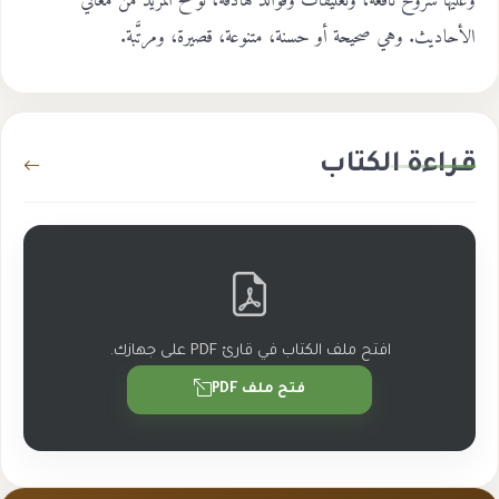
وعليها شروح نافعة، وتعليقات وفوائد هادفة، توضح المزيد من معاني
الأحاديث. وهي صحيحة أو حسنة، متنوعة، قصيرة، ومرتَّبة.
قراءة الكتاب
افتح ملف الكتاب في قارئ PDF على جهازك.
فتح ملف PDF