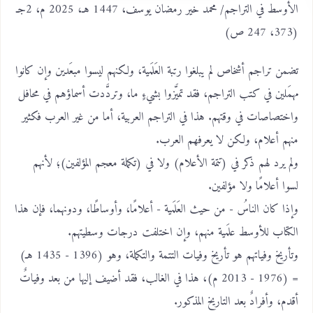
الأوسط في التراجم/ محمد خير رمضان يوسف، 1447 هـ، 2025 م، 2جـ
(373، 247 ص)
تضمن تراجم أشخاص لم يبلغوا رتبة العَلَمية، ولكنهم ليسوا مبعَدين وإن كانوا
مهمَلين في كتب التراجم، فقد تميَّزوا بشيءٍ ما، وتردَّدت أسماؤهم في محافل
واختصاصات في وقتهم. هذا في التراجم العربية، أما من غير العرب فكثير
منهم أعلام، ولكن لا يعرفهم العرب.
ولم يرد لهم ذكر في (تتمة الأعلام) ولا في (تكملة معجم المؤلفين)؛ لأنهم
لسوا أعلامًا ولا مؤلفين.
وإذا كان الناسُ - من حيث العَلَمية - أعلامًا، وأوساطًا، ودونهما، فإن هذا
الكتاب للأوسط علَمية منهم، وإن اختلفت درجات وسطيتهم.
وتأريخ وفياتهم هو تأريخ وفيات التتمة والتكملة، وهو (1396 - 1435 هـ)
= (1976 - 2013 م)، هذا في الغالب، فقد أضيف إليها من بعد وفياتٌ
أقدم، وأفرادٌ بعد التاريخ المذكور.