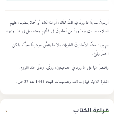
أربعونَ حديثًا مما وردَ فيه لفظُ الملَك، أو الملائكة، أو أسماءُ بعضهم، عليهم
السلام، فليست فيما وردَ من أحاديثَ في شأنهم وحده، بل في هذا وغيره.
ولم يورد معدُّه الأحاديثَ الطويلة، ولا ما يخصُّ موضوعًا معيَّنًا، ولكن
اختارَ ونوَّع.
واقتصرَ منها على ما ورد في الصحيحين، ووثَّق، وعلَّقَ عند اللزوم.
النشرة الثانية، فيها إضافات وتصحيحات قليلة، 1441 هـ، 32 ص.
قراءة الكتاب