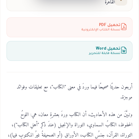
القاهرة
تحميل PDF
نسخة الكتاب الإلكترونية
تحميل Word
نسخة قابلة للتحرير
أربعون حديثًا صحيحًا فيما وردَ في معنى "الكتاب"، مع تعليقات وفوائد
موجزة.
وتبيَّنَ من هذه الأحاديث، أن الكتاب وردَ بعشرةِ معان، هي: اللوحُ
المحفوظ، الكتابُ السماوي، التوراة والإنجيل (عندَ ذكرِ "أهلِ الكتاب")،
التوراة، القرآن، جنسُ الكتاب، الأوراق (أو الصحيفةُ غيرُ المكتوبِ فيها)،