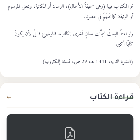
ثم المكتوبِ فيها (وهي صحيفةُ الأعمال)، الرسالة أو المكاتبة، وبمعنى المرسوم
أو الوثيقة كما تُفهَمُ في عصرنا.
ولو امتدَّ البحثُ لتبيَّنت معانٍ أخرى للكتاب، فالموضوع قابلٌ لأن يكونَ
كتابًا أكبر..
(النشرة الثانية، 1441 هـ، 29 ص، نسخة إلكترونية)
قراءة الكتاب